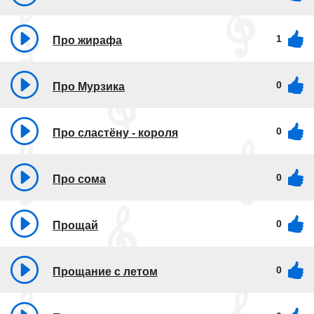
1
Про жирафа
0
Про Мурзика
0
Про сластёну - короля
0
Про сома
0
Прощай
0
Прощание с летом