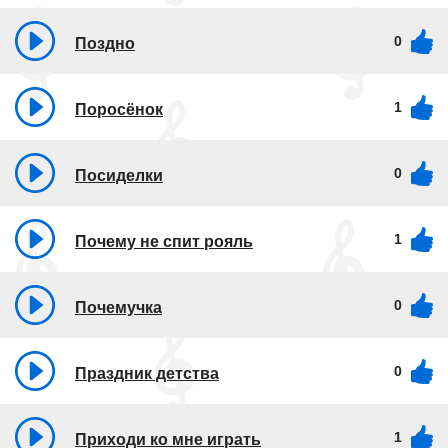
0
Поздно
1
Поросёнок
0
Посиделки
1
Почему не спит рояль
0
Почемучка
0
Праздник детства
1
Приходи ко мне играть