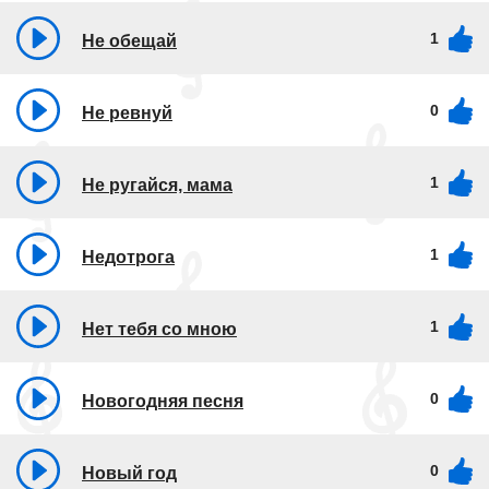
1
Не обещай
0
Не ревнуй
1
Не ругайся, мама
1
Недотрога
1
Нет тебя со мною
0
Новогодняя песня
0
Новый год