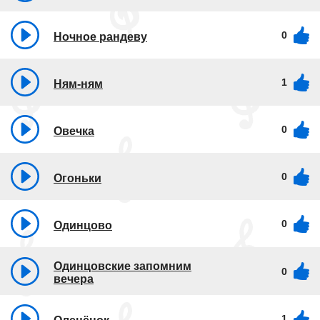
0
Ночное рандеву
1
Ням-ням
0
Овечка
0
Огоньки
0
Одинцово
Одинцовские запомним
0
вечера
1