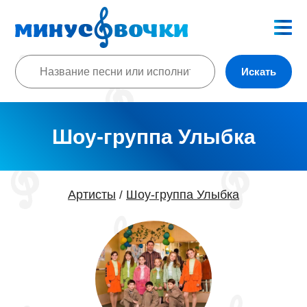
Искать
Шоу-группа Улыбка
Артисты
Шоу-группа Улыбка
/