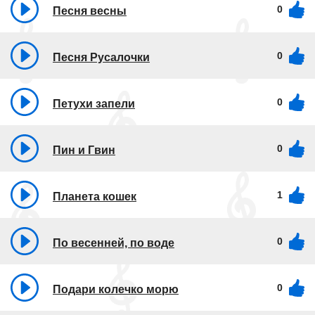
0
Песня весны
0
Песня Русалочки
0
Петухи запели
0
Пин и Гвин
1
Планета кошек
0
По весенней, по воде
0
Подари колечко морю