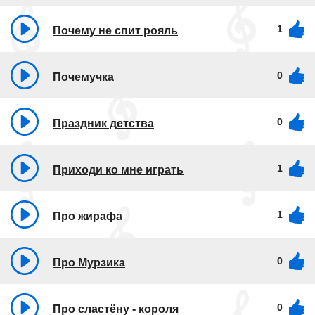
1
Почему не спит рояль
0
Почемучка
0
Праздник детства
1
Приходи ко мне играть
1
Про жирафа
0
Про Мурзика
0
Про сластёну - короля