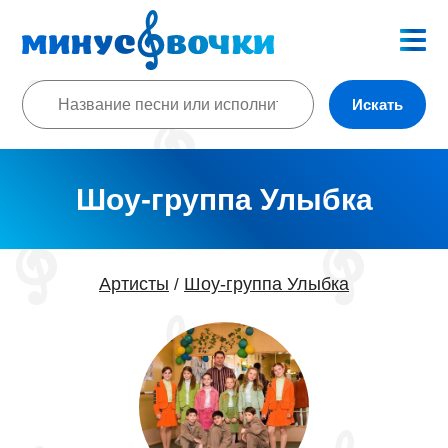
Искать
Шоу-группа Улыбка
Артисты
Шоу-группа Улыбка
/