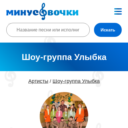
Искать
Шоу-группа Улыбка
Артисты
Шоу-группа Улыбка
/