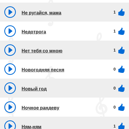
1
Не ругайся, мама
1
Недотрога
1
Нет тебя со мною
0
Новогодняя песня
0
Новый год
0
Ночное рандеву
1
Ням-ням