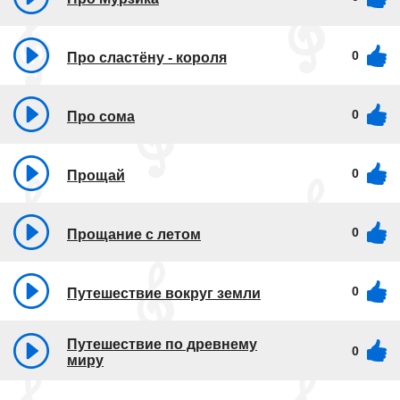
0
Про сластёну - короля
0
Про сома
0
Прощай
0
Прощание с летом
0
Путешествие вокруг земли
Путешествие по древнему
0
миру