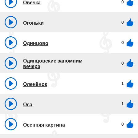
0
Овечка
0
Огоньки
0
Одинцово
Одинцовские запомним
0
вечера
1
Оленёнок
1
Оса
0
Осенняя картина