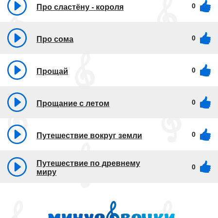
0
Про сластёну - короля
0
Про сома
0
Прощай
0
Прощание с летом
0
Путешествие вокруг земли
Путешествие по древнему
0
миру