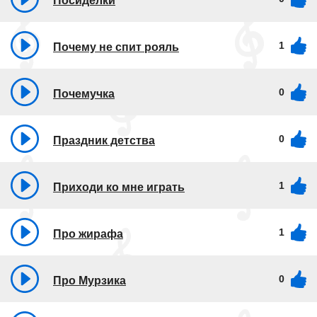
Посиделки
1
Почему не спит рояль
0
Почемучка
0
Праздник детства
1
Приходи ко мне играть
1
Про жирафа
0
Про Мурзика