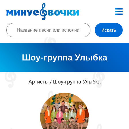
Искать
Шоу-группа Улыбка
Артисты
Шоу-группа Улыбка
/