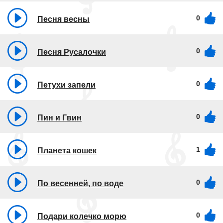
0
Песня весны
0
Песня Русалочки
0
Петухи запели
0
Пин и Гвин
1
Планета кошек
0
По весенней, по воде
0
Подари колечко морю