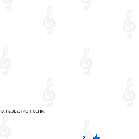
на название песни.
2