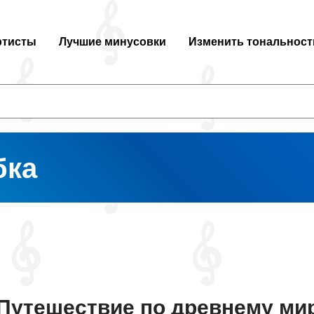
ртисты
Лучшие минусовки
Изменить тональност
бка
Путешествие по древнему ми