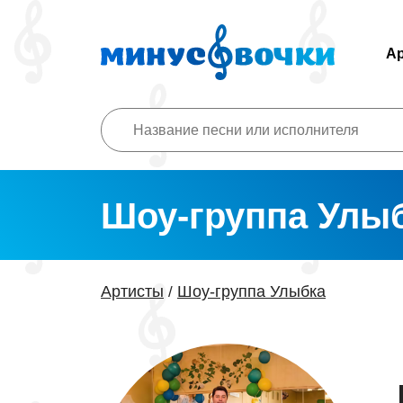
А
Шоу-группа Улы
Артисты
Шоу-группа Улыбка
/