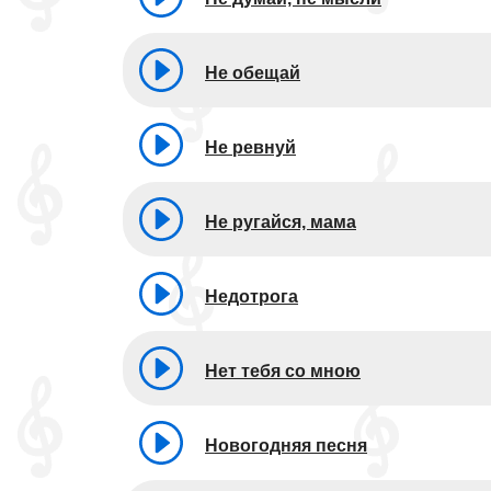
Не обещай
Не ревнуй
Не ругайся, мама
Недотрога
Нет тебя со мною
Новогодняя песня