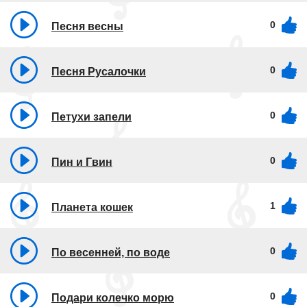
0
Песня весны
0
Песня Русалочки
0
Петухи запели
0
Пин и Гвин
1
Планета кошек
0
По весенней, по воде
0
Подари колечко морю