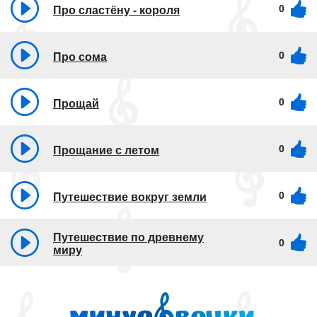
0
Про сластёну - короля
0
Про сома
0
Прощай
0
Прощание с летом
0
Путешествие вокруг земли
Путешествие по древнему
0
миру