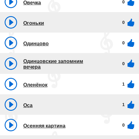
0
Овечка
0
Огоньки
0
Одинцово
Одинцовские запомним
0
вечера
1
Оленёнок
1
Оса
0
Осенняя картина