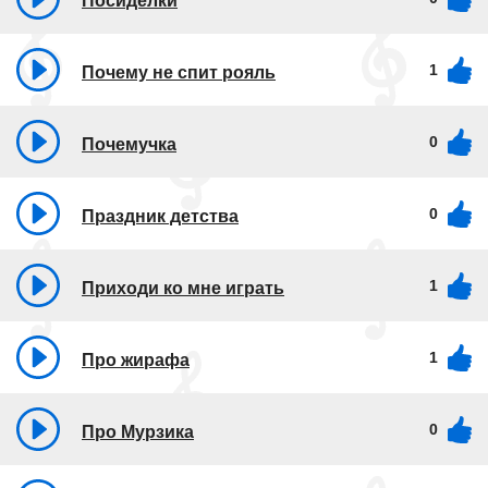
Посиделки
1
Почему не спит рояль
0
Почемучка
0
Праздник детства
1
Приходи ко мне играть
1
Про жирафа
0
Про Мурзика