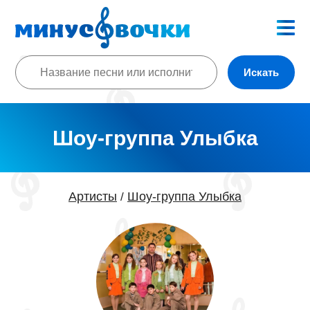
Искать
Шоу-группа Улыбка
Артисты
Шоу-группа Улыбка
/