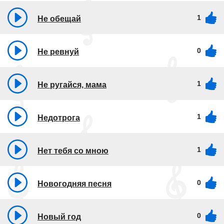
1
Не обещай
0
Не ревнуй
1
Не ругайся, мама
1
Недотрога
1
Нет тебя со мною
0
Новогодняя песня
0
Новый год