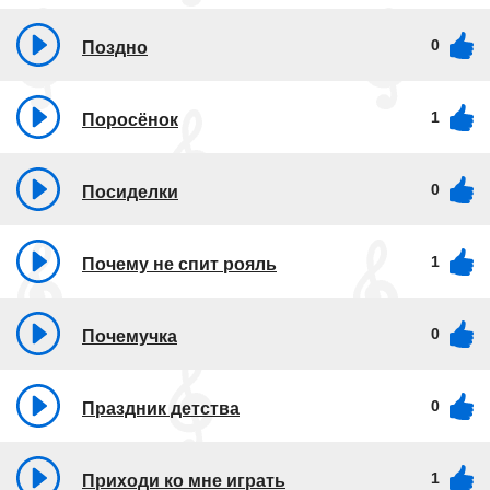
0
Поздно
1
Поросёнок
0
Посиделки
1
Почему не спит рояль
0
Почемучка
0
Праздник детства
1
Приходи ко мне играть