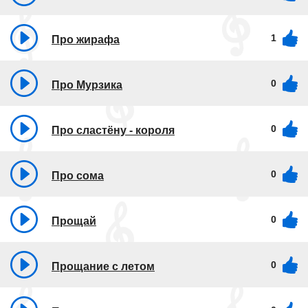
1
Про жирафа
0
Про Мурзика
0
Про сластёну - короля
0
Про сома
0
Прощай
0
Прощание с летом