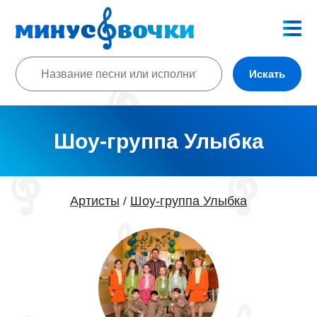
Искать
Шоу-группа Улыбка
Артисты
Шоу-группа Улыбка
/