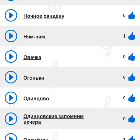
0
Ночное рандеву
1
Ням-ням
0
Овечка
0
Огоньки
0
Одинцово
Одинцовские запомним
0
вечера
1