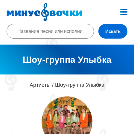
Искать
Шоу-группа Улыбка
Артисты
Шоу-группа Улыбка
/