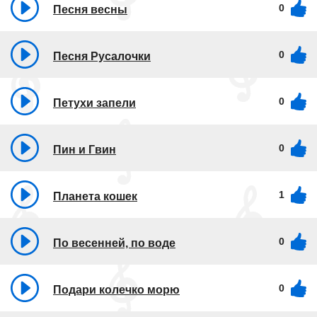
0
Песня весны
0
Песня Русалочки
0
Петухи запели
0
Пин и Гвин
1
Планета кошек
0
По весенней, по воде
0
Подари колечко морю