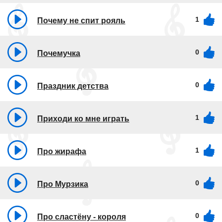
1
Почему не спит рояль
0
Почемучка
0
Праздник детства
1
Приходи ко мне играть
1
Про жирафа
0
Про Мурзика
0
Про сластёну - короля