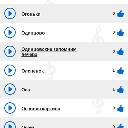
0
Огоньки
0
Одинцово
Одинцовские запомним
0
вечера
1
Оленёнок
1
Оса
0
Осенняя картина
0
Осень