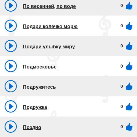
0
По весенней, по воде
0
Подари колечко морю
0
Подари улыбку миру
0
Подмосковье
0
Подружитесь
0
Подружка
0
Поздно