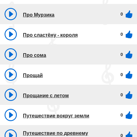
0
Про Мурзика
0
Про сластёну - короля
0
Про сома
0
Прощай
0
Прощание с летом
0
Путешествие вокруг земли
Путешествие по древнему
0