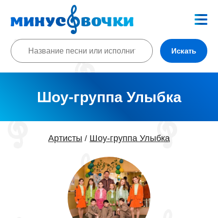
Искать
Шоу-группа Улыбка
Артисты
Шоу-группа Улыбка
/