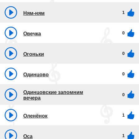
1
Ням-ням
0
Овечка
0
Огоньки
0
Одинцово
Одинцовские запомним
0
вечера
1
Оленёнок
1
Оса