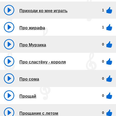
1
Приходи ко мне играть
1
Про жирафа
0
Про Мурзика
0
Про сластёну - короля
0
Про сома
0
Прощай
0
Прощание с летом