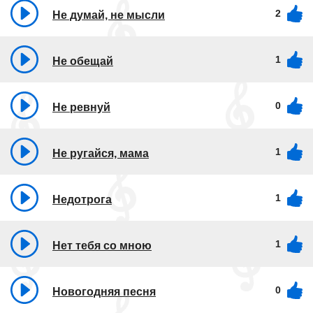
2
Не думай, не мысли
1
Не обещай
0
Не ревнуй
1
Не ругайся, мама
1
Недотрога
1
Нет тебя со мною
0
Новогодняя песня