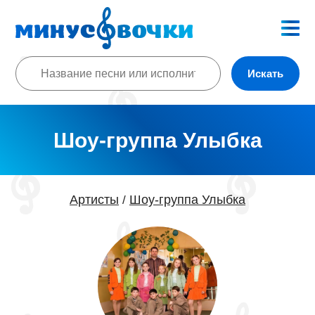
Искать
Шоу-группа Улыбка
Артисты
Шоу-группа Улыбка
/