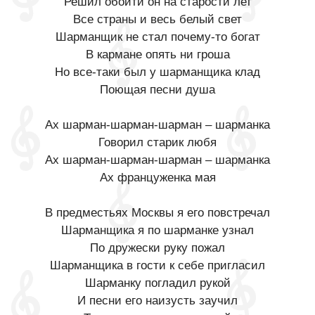
Решил обойти он на старости лет
Все страны и весь белый свет
Шарманщик не стал почему-то богат
В кармане опять ни гроша
Но все-таки был у шарманщика клад
Поющая песни душа
Ах шарман-шарман-шарман – шарманка
Говорил старик любя
Ах шарман-шарман-шарман – шарманка
Ах француженка мая
В предместьях Москвы я его повстречал
Шарманщика я по шарманке узнал
По дружески руку пожал
Шарманщика в гости к себе пригласил
Шарманку погладил рукой
И песни его наизусть заучил