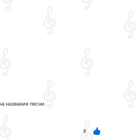
на название песни.
2