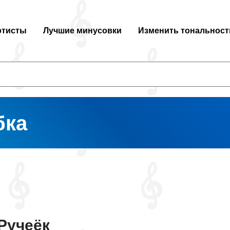
ртисты
Лучшие минусовки
Изменить тональност
бка
Ручеёк