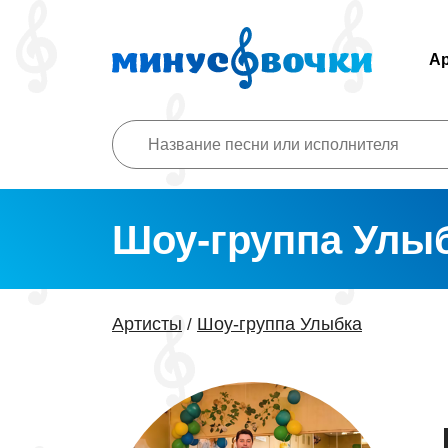
А
Шоу-группа Улы
Артисты
Шоу-группа Улыбка
/