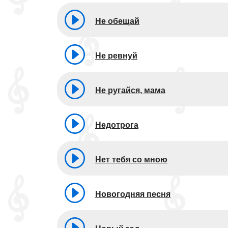
Не обещай
Не ревнуй
Не ругайся, мама
Недотрога
Нет тебя со мною
Новогодняя песня