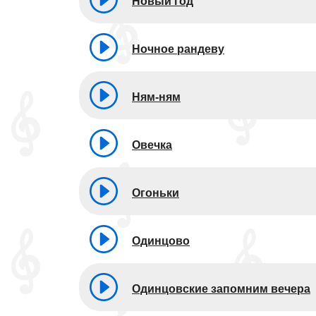
Новый год
Ночное рандеву
Ням-ням
Овечка
Огоньки
Одинцово
Одинцовские запомним вечера