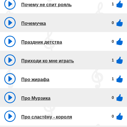
1
Почему не спит рояль
0
Почемучка
0
Праздник детства
1
Приходи ко мне играть
1
Про жирафа
0
Про Мурзика
0
Про сластёну - короля