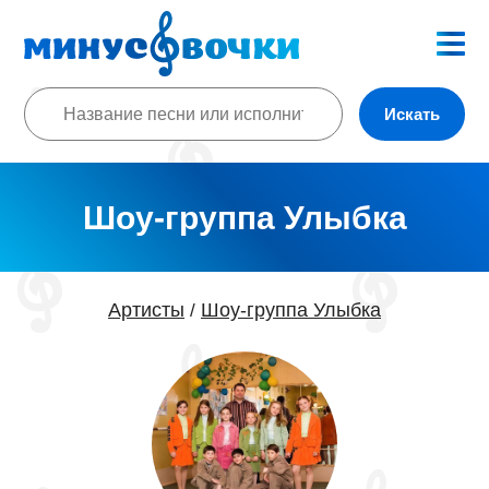
Искать
Шоу-группа Улыбка
Артисты
Шоу-группа Улыбка
/