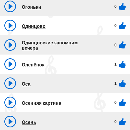
0
Огоньки
0
Одинцово
Одинцовские запомним
0
вечера
1
Оленёнок
1
Оса
0
Осенняя картина
0
Осень