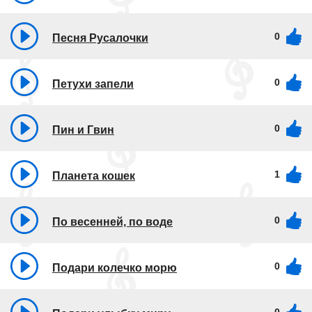
0
Песня Русалочки
0
Петухи запели
0
Пин и Гвин
1
Планета кошек
0
По весенней, по воде
0
Подари колечко морю