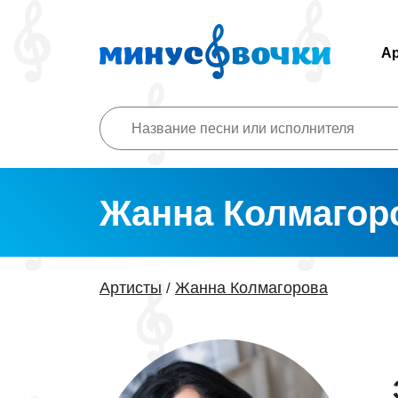
А
Жанна Колмагор
Артисты
Жанна Колмагорова
/