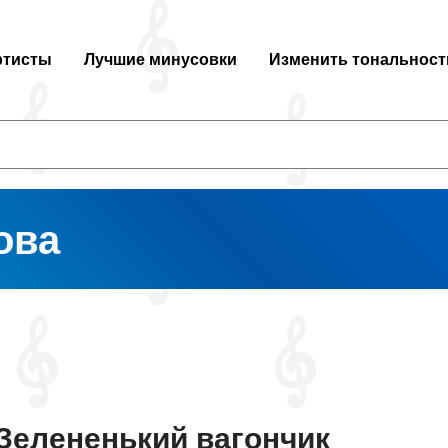
ртисты
Лучшие минусовки
Изменить тональност
ова
Зелененький вагончик