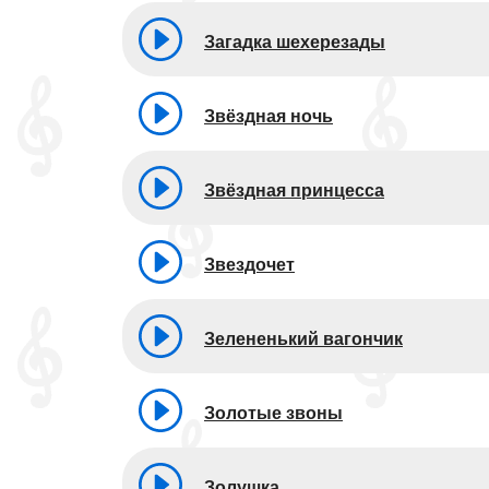
Загадка шехерезады
Звёздная ночь
Звёздная принцесса
Звездочет
Зелененький вагончик
Золотые звоны
Золушка