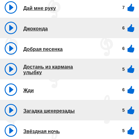
7
Дай мне руку
6
Джоконда
6
Добрая песенка
Достань из кармана
5
улыбку
6
Жди
5
Загадка шехерезады
5
Звёздная ночь