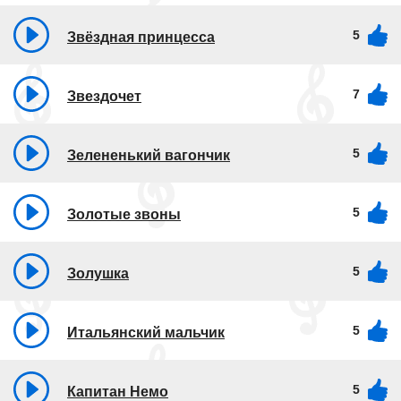
5
Звёздная принцесса
7
Звездочет
5
Зелененький вагончик
5
Золотые звоны
5
Золушка
5
Итальянский мальчик
5
Капитан Немо