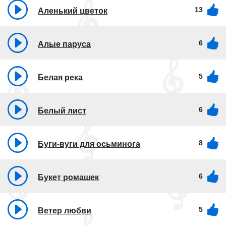
13
Аленький цветок
6
Алые паруса
5
Белая река
6
Белый лист
8
Буги-вуги для осьминога
6
Букет ромашек
5
Ветер любви