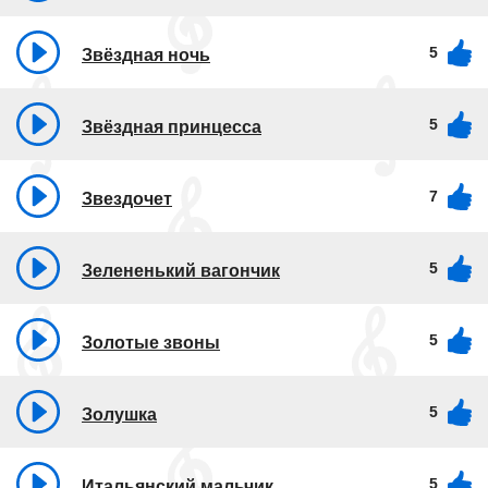
5
Звёздная ночь
5
Звёздная принцесса
7
Звездочет
5
Зелененький вагончик
5
Золотые звоны
5
Золушка
5
Итальянский мальчик