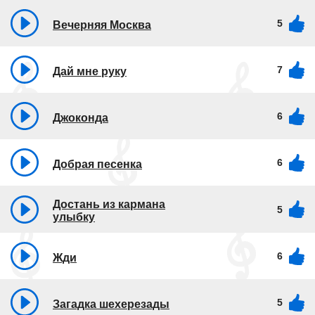
5
Вечерняя Москва
7
Дай мне руку
6
Джоконда
6
Добрая песенка
Достань из кармана
5
улыбку
6
Жди
5
Загадка шехерезады