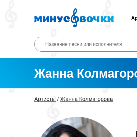
А
Жанна Колмагор
Артисты
Жанна Колмагорова
/