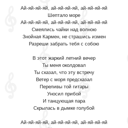
Ай-яй-яй-яй, ай-яй-яй-яй, ай-яй-яй-яй
Шептало море
Ай-яй-яй-яй, ай-яй-яй-яй, ай-яй-яй-яй
Смеялись чайки над волною
Знойная Кармен, не страшись измен
Разреши забрать тебя с собою
В этот жаркий летний вечер
Ты меня околдовал
Ты сказал, что эту встречу
Ветер с моря предсказал
Переливы той гитары
Уносил прибой
И танцующая пара
Скрылась в дымке голубой
Ай-яй-яй-яй, ай-яй-яй-яй, ай-яй-яй-яй