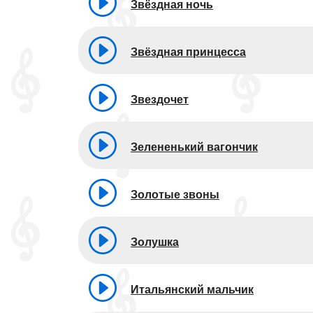
Звёздная ночь
Звёздная принцесса
Звездочет
Зелененький вагончик
Золотые звоны
Золушка
Итальянский мальчик