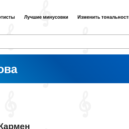
ртисты
Лучшие минусовки
Изменить тональност
ова
Кармен