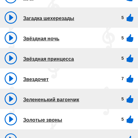
5
Загадка шехерезады
5
Звёздная ночь
5
Звёздная принцесса
7
Звездочет
5
Зелененький вагончик
5
Золотые звоны