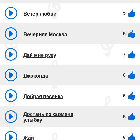
5
Ветер любви
5
Вечерняя Москва
7
Дай мне руку
6
Джоконда
6
Добрая песенка
Достань из кармана
5
улыбку
6
Жди