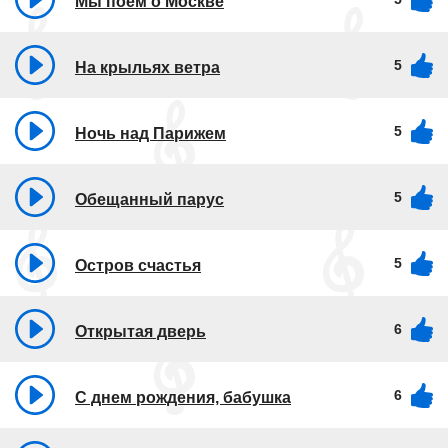
Мы поем о Москве
5
На крыльях ветра
5
Ночь над Парижем
5
Обещанный парус
5
Остров счастья
6
Открытая дверь
6
С днем рождения, бабушка