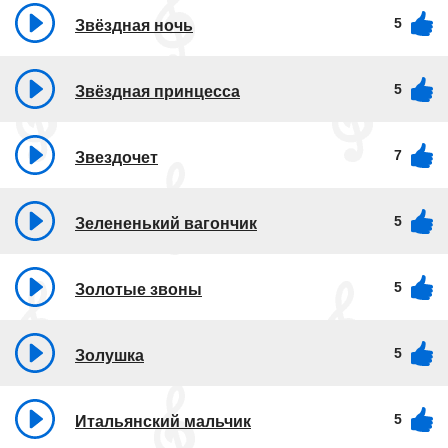
5
Звёздная ночь
5
Звёздная принцесса
7
Звездочет
5
Зелененький вагончик
5
Золотые звоны
5
Золушка
5
Итальянский мальчик