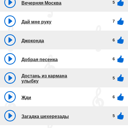
5
Вечерняя Москва
7
Дай мне руку
6
Джоконда
6
Добрая песенка
Достань из кармана
5
улыбку
6
Жди
5
Загадка шехерезады