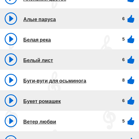
6
Алые паруса
5
Белая река
6
Белый лист
8
Буги-вуги для осьминога
6
Букет ромашек
5
Ветер любви