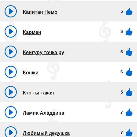
5
Капитан Немо
5
Кармен
6
Кенгуру точка ру
6
Кошки
5
Кто ты такая
7
Лампа Аладдина
7
Любимый дедушка