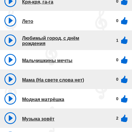
0
Кря-кря, га-га
0
Лето
Любимый город, с днём
1
рождения
0
Мальчишкины мечты
0
Мама (На свете слова нет)
0
Модная матрёшка
2
Музыка зовёт