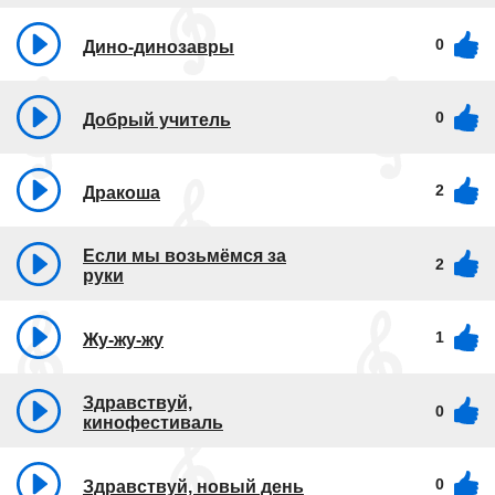
0
Дино-динозавры
0
Добрый учитель
2
Дракоша
Если мы возьмёмся за
2
руки
1
Жу-жу-жу
Здравствуй,
0
кинофестиваль
0
Здравствуй, новый день