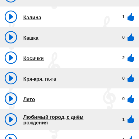
1
Калина
0
Кашка
2
Косички
0
Кря-кря, га-га
0
Лето
Любимый город, с днём
1
рождения