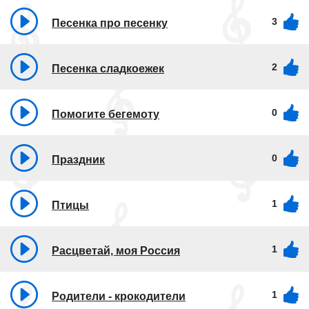
3
Песенка про песенку
2
Песенка сладкоежек
0
Помогите бегемоту
0
Праздник
1
Птицы
1
Расцветай, моя Россия
1
Родители - крокодители