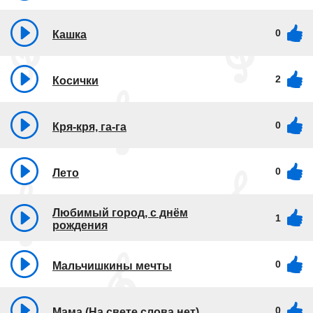
0
Кашка
2
Косички
0
Кря-кря, га-га
0
Лето
Любимый город, с днём
1
рождения
0
Мальчишкины мечты
0
Мама (На свете слова нет)