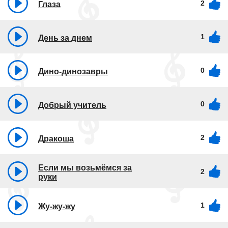
2
Глаза
1
День за днем
0
Дино-динозавры
0
Добрый учитель
2
Дракоша
Если мы возьмёмся за
2
руки
1
Жу-жу-жу