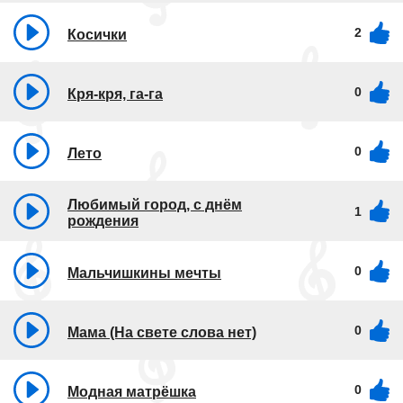
2
Косички
0
Кря-кря, га-га
0
Лето
Любимый город, с днём
1
рождения
0
Мальчишкины мечты
0
Мама (На свете слова нет)
0
Модная матрёшка