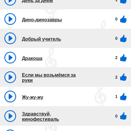
День за днем
0
Дино-динозавры
0
Добрый учитель
2
Дракоша
Если мы возьмёмся за
2
руки
1
Жу-жу-жу
Здравствуй,
0
кинофестиваль