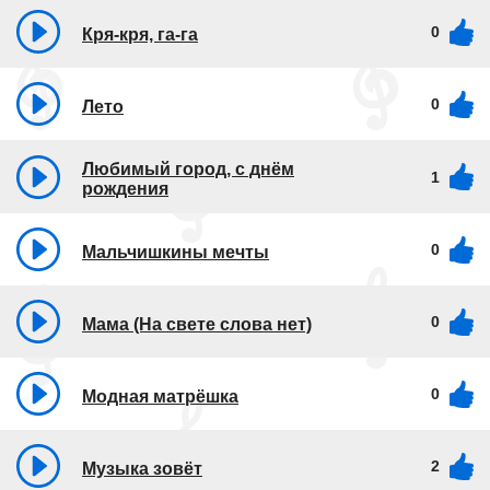
0
Кря-кря, га-га
0
Лето
Любимый город, с днём
1
рождения
0
Мальчишкины мечты
0
Мама (На свете слова нет)
0
Модная матрёшка
2
Музыка зовёт