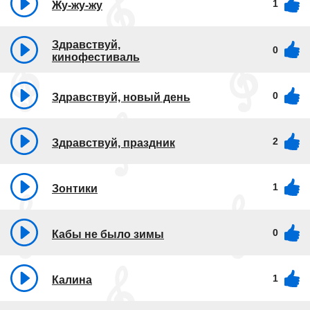
1
Жу-жу-жу
Здравствуй,
0
кинофестиваль
0
Здравствуй, новый день
2
Здравствуй, праздник
1
Зонтики
0
Кабы не было зимы
1
Калина