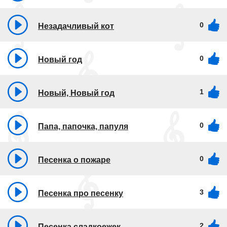
0
Незадачливый кот
0
Новый год
1
Новый, Новый год
0
Папа, папочка, папуля
0
Песенка о пожаре
3
Песенка про песенку
2
Песенка сладкоежек