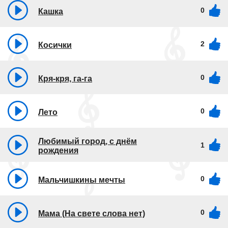
0
Кашка
2
Косички
0
Кря-кря, га-га
0
Лето
Любимый город, с днём
1
рождения
0
Мальчишкины мечты
0
Мама (На свете слова нет)