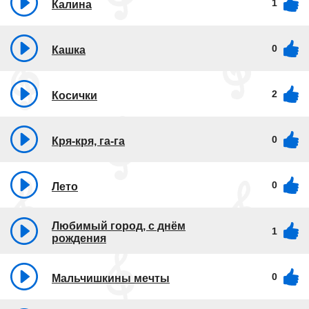
1
Калина
0
Кашка
2
Косички
0
Кря-кря, га-га
0
Лето
Любимый город, с днём
1
рождения
0
Мальчишкины мечты