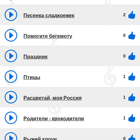
2
Песенка сладкоежек
0
Помогите бегемоту
0
Праздник
1
Птицы
1
Расцветай, моя Россия
1
Родители - крокодители
0
Рыжий клоун