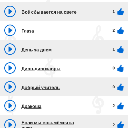
1
Всё сбывается на свете
2
Глаза
1
День за днем
0
Дино-динозавры
0
Добрый учитель
2
Дракоша
Если мы возьмёмся за
2
руки