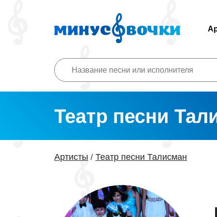
А
Театр песни Тал
Артисты
Театр песни Талисман
/