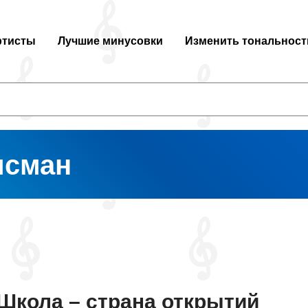
ртисты
Лучшие минусовки
Изменить тональност
исман
Школа – страна открытий