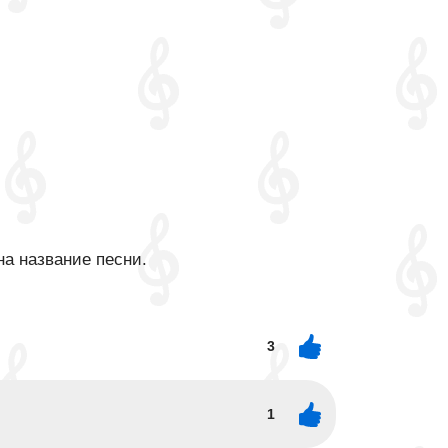
на название песни.
3
1