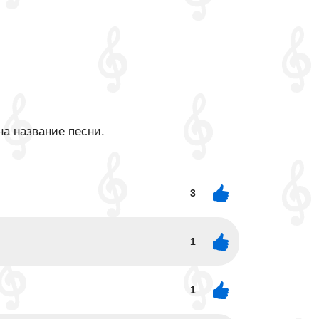
на название песни.
3
1
1