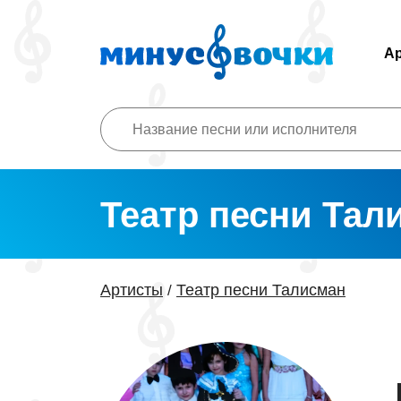
А
Театр песни Тал
Артисты
Театр песни Талисман
/