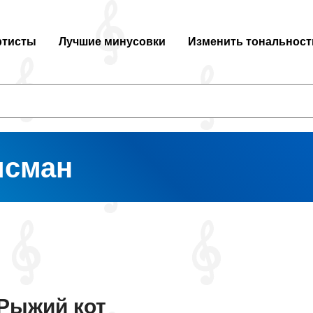
ртисты
Лучшие минусовки
Изменить тональност
исман
Рыжий кот