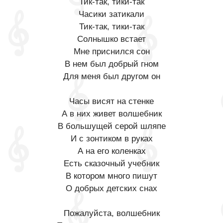
Тик-так, тики-так
Часики затикали
Тик-так, тики-так
Солнышко встает
Мне приснился сон
В нем был добрый гном
Для меня был другом он
Часы висят на стенке
А в них живет волшебник
В большущей серой шляпе
И с зонтиком в руках
А на его коленках
Есть сказочный учебник
В котором много пишут
О добрых детских снах
Пожалуйста, волшебник