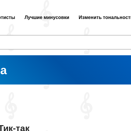
ртисты
Лучшие минусовки
Изменить тональност
ва
Тик-так