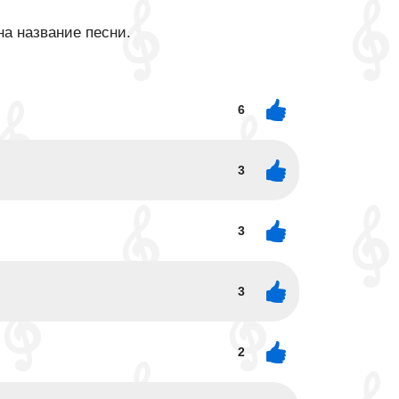
на название песни.
6
3
3
3
2