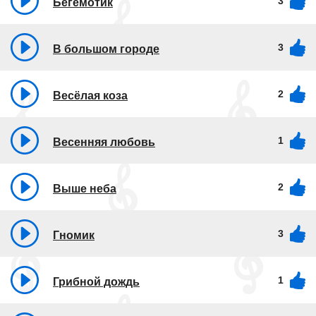
3
Бегемотик
3
В большом городе
2
Весёлая коза
1
Весенняя любовь
2
Выше неба
3
Гномик
1
Грибной дождь