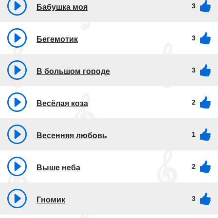
3
Бабушка моя
3
Бегемотик
3
В большом городе
2
Весёлая коза
1
Весенняя любовь
2
Выше неба
3
Гномик