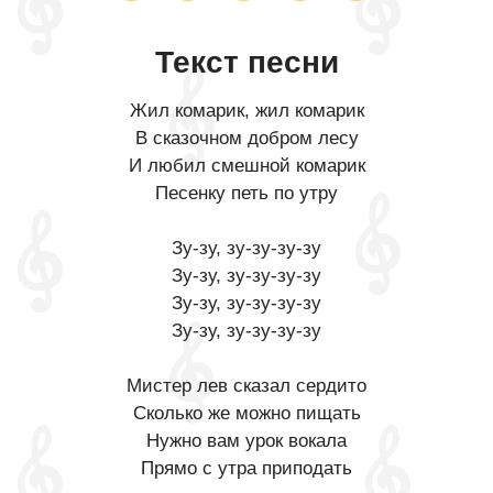
Текст песни
Жил комарик, жил комарик
В сказочном добром лесу
И любил смешной комарик
Песенку петь по утру
Зу-зу, зу-зу-зу-зу
Зу-зу, зу-зу-зу-зу
Зу-зу, зу-зу-зу-зу
Зу-зу, зу-зу-зу-зу
Мистер лев сказал сердито
Сколько же можно пищать
Нужно вам урок вокала
Прямо с утра приподать