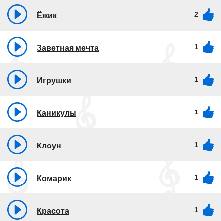
2
Ёжик
1
Заветная мечта
1
Игрушки
1
Каникулы
1
Клоун
1
Комарик
1
Красота