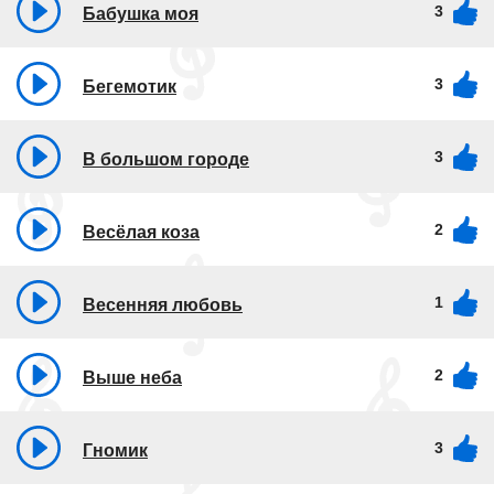
3
Бабушка моя
3
Бегемотик
3
В большом городе
2
Весёлая коза
1
Весенняя любовь
2
Выше неба
3
Гномик