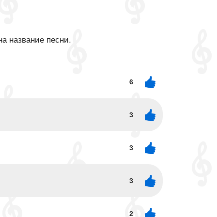
на название песни.
6
3
3
3
2