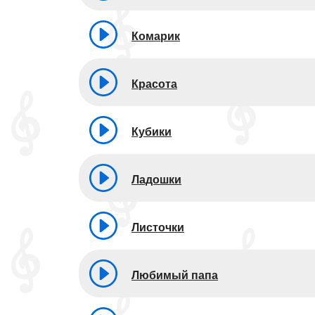
Комарик
Красота
Кубики
Ладошки
Листочки
Любимый папа