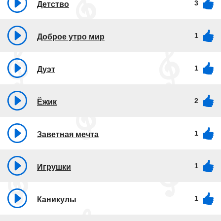
3
Детство
1
Доброе утро мир
1
Дуэт
2
Ёжик
1
Заветная мечта
1
Игрушки
1
Каникулы