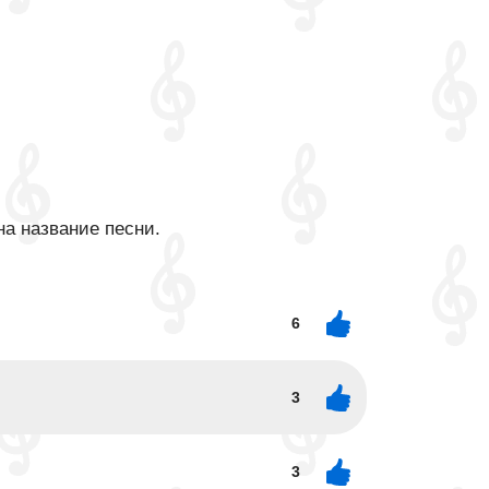
на название песни.
6
3
3