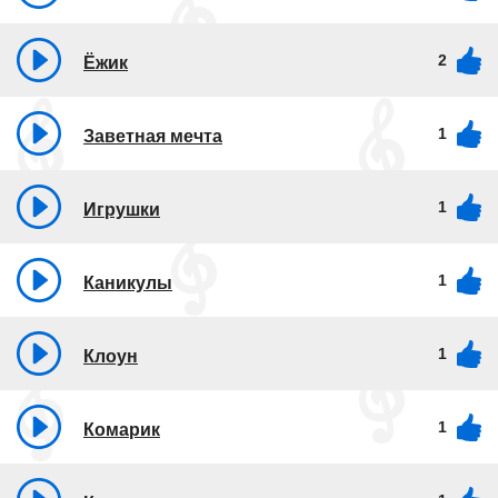
2
Ёжик
1
Заветная мечта
1
Игрушки
1
Каникулы
1
Клоун
1
Комарик