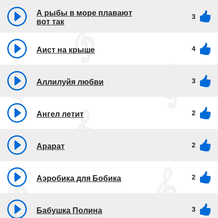
А рыбы в море плавают
3
вот так
4
Аист на крыше
3
Аллилуйя любви
2
Ангел летит
2
Арарат
2
Аэробика для Бобика
3
Бабушка Полина