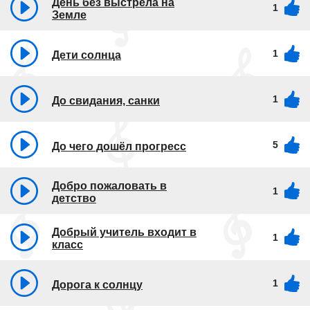
День без выстрела на
1
Земле
1
Дети солнца
1
До свидания, санки
5
До чего дошёл прогресс
Добро пожаловать в
1
детство
Добрый учитель входит в
1
класс
1
Дорога к солнцу