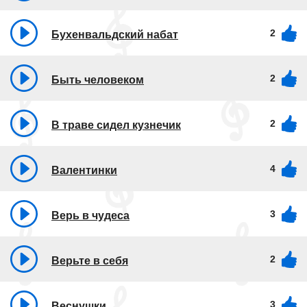
2
Бухенвальдский набат
2
Быть человеком
2
В траве сидел кузнечик
4
Валентинки
3
Верь в чудеса
2
Верьте в себя
3
Веснушки