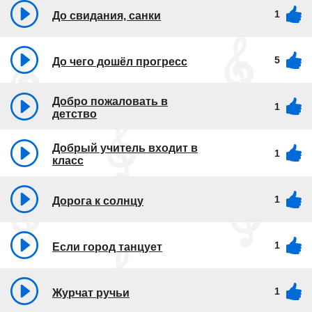
1
До свидания, санки
5
До чего дошёл прогресс
Добро пожаловать в
1
детство
Добрый учитель входит в
1
класс
1
Дорога к солнцу
1
Если город танцует
1
Журчат ручьи