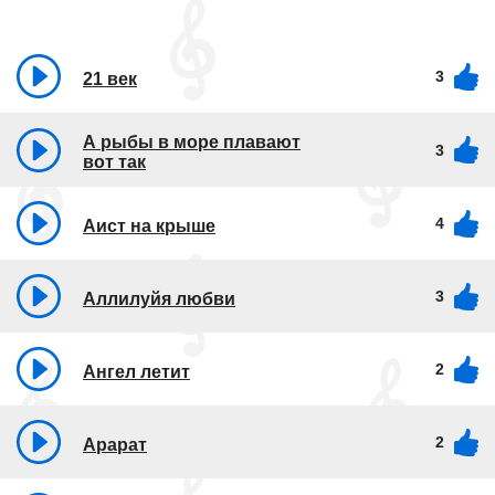
3
21 век
А рыбы в море плавают
3
вот так
4
Аист на крыше
3
Аллилуйя любви
2
Ангел летит
2
Арарат