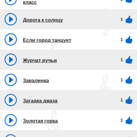
класс
1
Дорога к солнцу
1
Если город танцует
1
Журчат ручьи
1
Завалинка
1
Загадка джаза
1
Золотая горка