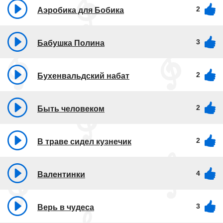
2
Аэробика для Бобика
3
Бабушка Полина
2
Бухенвальдский набат
2
Быть человеком
2
В траве сидел кузнечик
4
Валентинки
3
Верь в чудеса