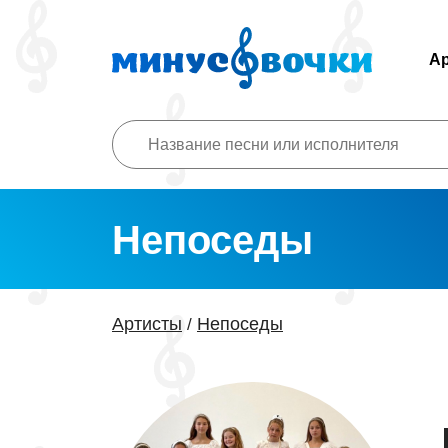
А
Непоседы
Артисты
Непоседы
/