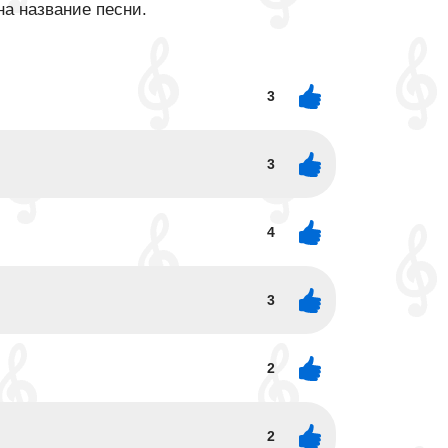
на название песни.
3
3
4
3
2
2