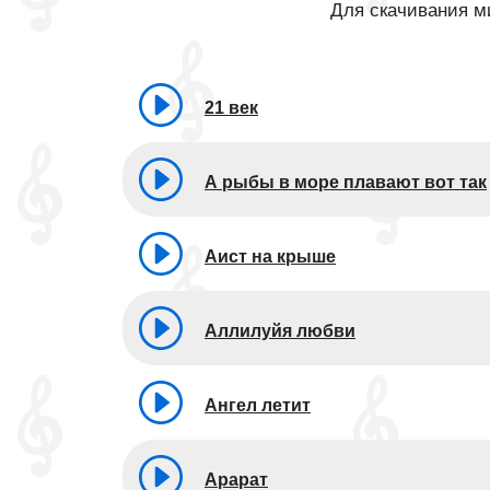
Для скачивания ми
21 век
А рыбы в море плавают вот так
Аист на крыше
Аллилуйя любви
Ангел летит
Арарат