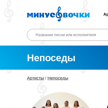
А
Непоседы
Артисты
Непоседы
/