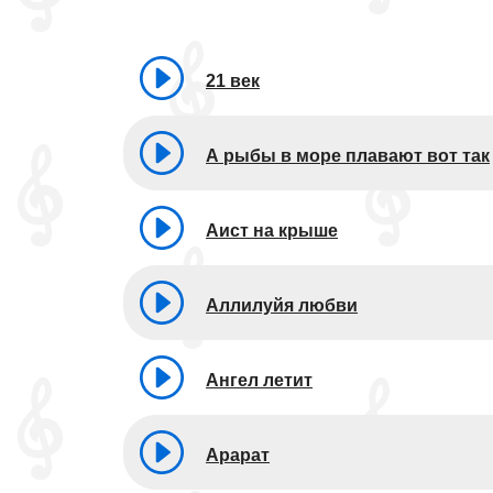
21 век
А рыбы в море плавают вот так
Аист на крыше
Аллилуйя любви
Ангел летит
Арарат