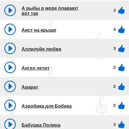
А рыбы в море плавают
3
вот так
4
Аист на крыше
3
Аллилуйя любви
2
Ангел летит
2
Арарат
2
Аэробика для Бобика
3
Бабушка Полина