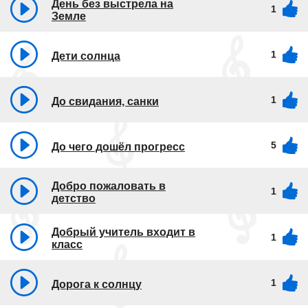
День без выстрела на
1
Земле
1
Дети солнца
1
До свидания, санки
5
До чего дошёл прогресс
Добро пожаловать в
1
детство
Добрый учитель входит в
1
класс
1
Дорога к солнцу