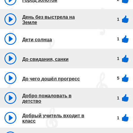
Город золотой
День без выстрела на
1
Земле
1
Дети солнца
1
До свидания, санки
5
До чего дошёл прогресс
Добро пожаловать в
1
детство
Добрый учитель входит в
1
класс