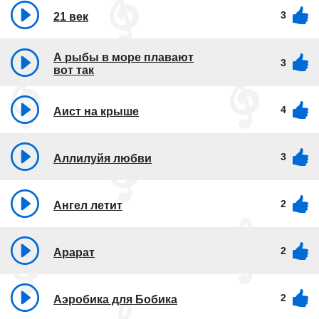
3
21 век
А рыбы в море плавают
3
вот так
4
Аист на крыше
3
Аллилуйя любви
2
Ангел летит
2
Арарат
2
Аэробика для Бобика