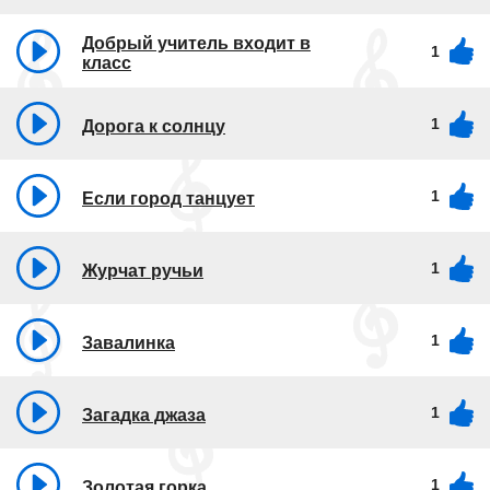
Добрый учитель входит в
1
класс
1
Дорога к солнцу
1
Если город танцует
1
Журчат ручьи
1
Завалинка
1
Загадка джаза
1
Золотая горка