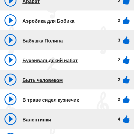
2
Арарат
2
Аэробика для Бобика
3
Бабушка Полина
2
Бухенвальдский набат
2
Быть человеком
2
В траве сидел кузнечик
4
Валентинки