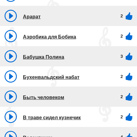
2
Арарат
2
Аэробика для Бобика
3
Бабушка Полина
2
Бухенвальдский набат
2
Быть человеком
2
В траве сидел кузнечик