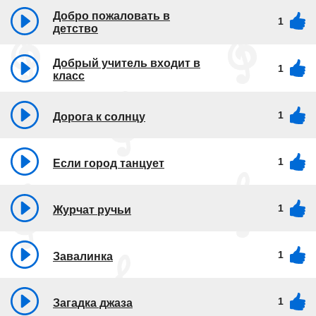
Добро пожаловать в
1
детство
Добрый учитель входит в
1
класс
1
Дорога к солнцу
1
Если город танцует
1
Журчат ручьи
1
Завалинка
1
Загадка джаза