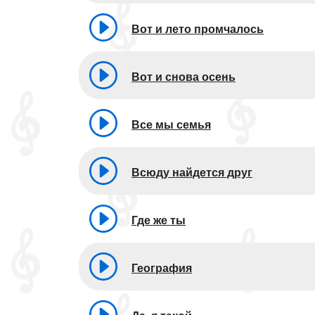
Вот и лето промчалось
Вот и снова осень
Все мы семья
Всюду найдется друг
Где же ты
География