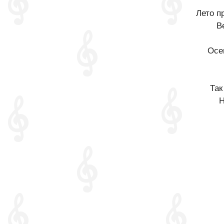
Лето п
В
Осе
Так
Н