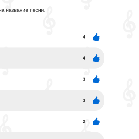
на название песни.
4
4
3
3
2