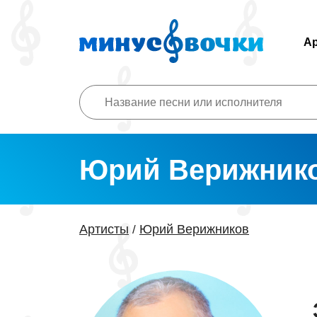
А
Юрий Верижник
Артисты
Юрий Верижников
/