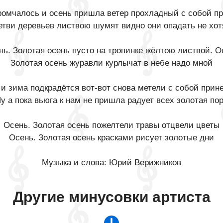
ромчалось и осень пришла ветер прохладный с собой п
етви деревьев листвою шумят видно они опадать не хот
нь. Золотая осень пусто на тропинке жёлтою листвой. О
Золотая осень журавли курлычат в небе надо мной
 и зима подкрадётся вот-вот снова метели с собой прин
у а пока вьюга к нам не пришла радует всех золотая по
Осень. Золотая осень пожелтели травы отцвели цветы
Осень. Золотая осень красками рисует золотые дни
Музыка и слова: Юрий Верижников
Другие минусовки артиста