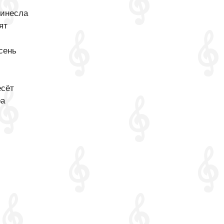
ринесла
ят
сень
есёт
ра