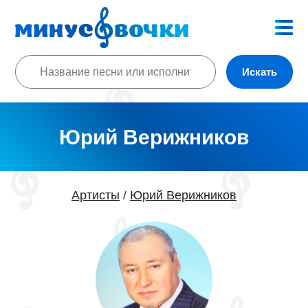
Искать
Юрий Верижников
Артисты
Юрий Верижников
/