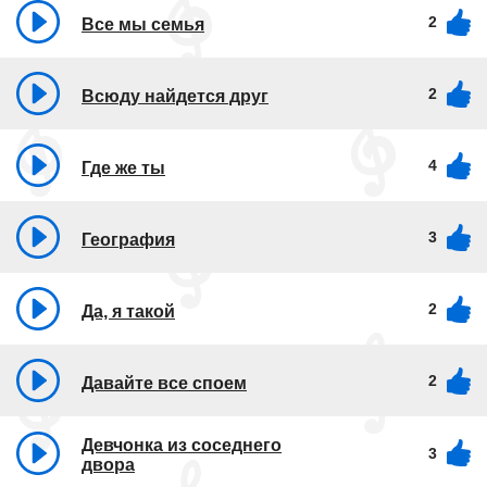
2
Все мы семья
2
Всюду найдется друг
4
Где же ты
3
География
2
Да, я такой
2
Давайте все споем
Девчонка из соседнего
3
двора