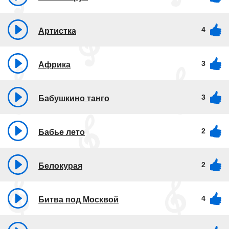
4
Артистка
3
Африка
3
Бабушкино танго
2
Бабье лето
2
Белокурая
4
Битва под Москвой