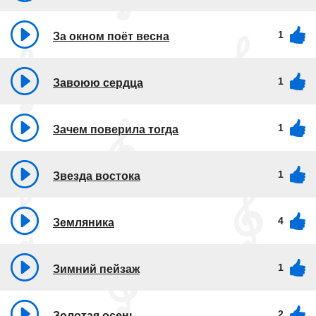
1
За окном поёт весна
1
Завоюю сердца
1
Зачем поверила тогда
1
Звезда востока
4
Земляника
1
Зимний пейзаж
2
Золотая осень