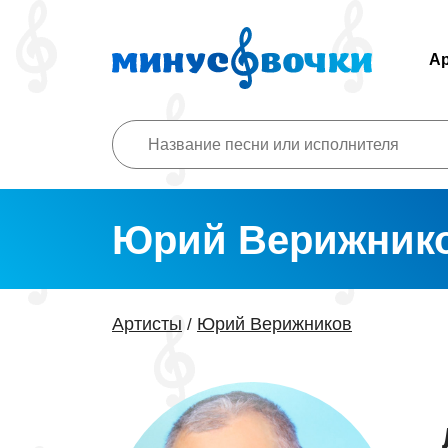
А
Юрий Верижник
Артисты
Юрий Верижников
/