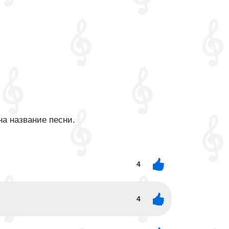
на название песни.
4
4