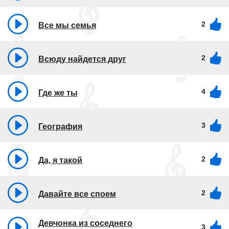
2
Все мы семья
2
Всюду найдется друг
4
Где же ты
3
География
2
Да, я такой
2
Давайте все споем
Девчонка из соседнего
3