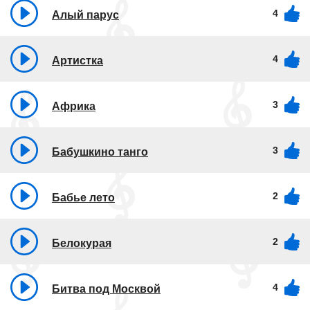
4
Алый парус
4
Артистка
3
Африка
3
Бабушкино танго
2
Бабье лето
2
Белокурая
4
Битва под Москвой