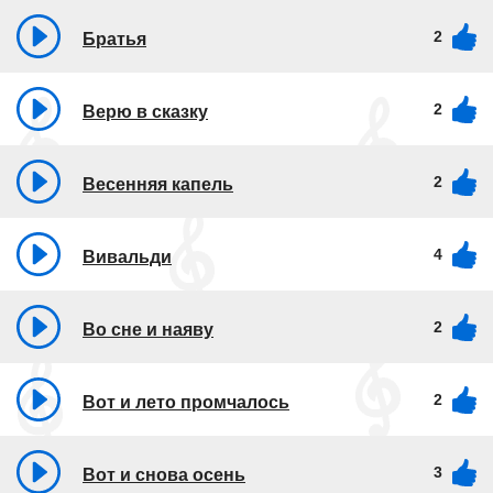
2
Братья
2
Верю в сказку
2
Весенняя капель
4
Вивальди
2
Во сне и наяву
2
Вот и лето промчалось
3
Вот и снова осень