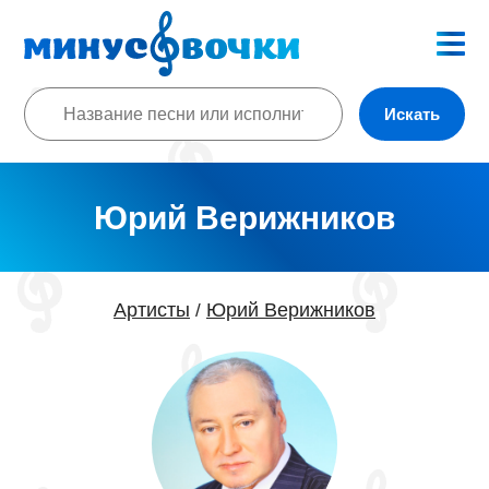
Искать
Юрий Верижников
Артисты
Юрий Верижников
/