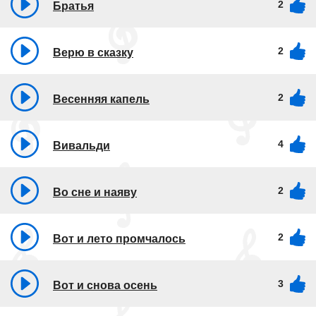
2
Братья
2
Верю в сказку
2
Весенняя капель
4
Вивальди
2
Во сне и наяву
2
Вот и лето промчалось
3
Вот и снова осень