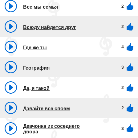
2
Все мы семья
2
Всюду найдется друг
4
Где же ты
3
География
2
Да, я такой
2
Давайте все споем
Девчонка из соседнего
3
двора