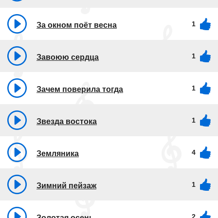
1
За окном поёт весна
1
Завоюю сердца
1
Зачем поверила тогда
1
Звезда востока
4
Земляника
1
Зимний пейзаж
2
Золотая осень