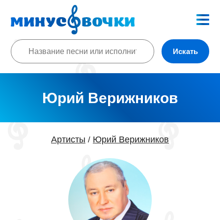
Искать
Юрий Верижников
Артисты
Юрий Верижников
/